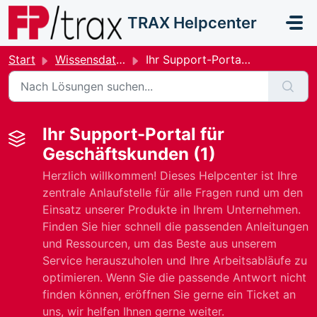
Zum hauptsächlichen Inhalt gehen
TRAX Helpcenter
Start
Wissensdatenbank
Ihr Support-Portal für Geschäftskunden
Ihr Support-Portal für
Geschäftskunden (1)
Herzlich willkommen! Dieses Helpcenter ist Ihre
zentrale Anlaufstelle für alle Fragen rund um den
Einsatz unserer Produkte in Ihrem Unternehmen.
Finden Sie hier schnell die passenden Anleitungen
und Ressourcen, um das Beste aus unserem
Service herauszuholen und Ihre Arbeitsabläufe zu
optimieren. Wenn Sie die passende Antwort nicht
finden können, eröffnen Sie gerne ein Ticket an
uns, wir helfen Ihnen gerne weiter.