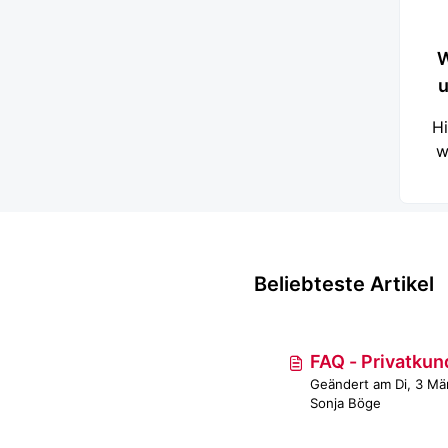
W
u
Hi
w
An
au
zu
S
sc
Beliebteste Artikel
An
S
FAQ - Privatku
Geändert am Di, 3 M
S
Sonja Böge