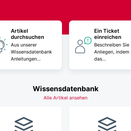
Artikel
Ein Ticket
durchsuchen
einreichen
Aus unserer
Beschreiben Sie 
Wissensdatenbank
Anliegen, indem 
Anleitungen
das
erforschen und Best
Supportticketfo
Practices lernen
ar ausfüllen
Wissensdatenbank
Alle Artikel ansehen