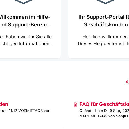
illkommen im Hilfe-
Ihr Support-Portal f
nd Support-Bereich
Geschäftskunden
für Privatpersonen
er haben wir für Sie alle
Herzlich willkommen!
ichtigen Informationen,
Dieses Helpcenter ist I
leitungen und Antworten
zentrale Anlaufstelle für 
f häufig gestellte Fragen
Fragen rund um den
sammengestellt. Nutzen
Einsatz unserer Produkte
ie die Suchfunktion, um
Ihrem Unternehmen. Fin
hnell eine Lösung für Ihr
Sie hier schnell die
A
liegen zu finden. Sollten
passenden Anleitungen 
ie nicht fündig werden,
Ressourcen, um das Be
eröffnen Sie gerne ein
aus unserem Service
nden
FAQ für Geschäfts
Ticket, unsere
herauszuholen und Ihr
är um 11:12 VORMITTAGS von
Geändert am Di, 9 Sep, 2025 
ervicemitarbeiter helfen
Arbeitsabläufe zu
NACHMITTAGS von Sonja 
Ihnen gerne weiter
optimieren. Wenn Sie d
passende Antwort nic