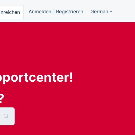
Anmelden
Registrieren
German
inreichen
pportcenter!
?