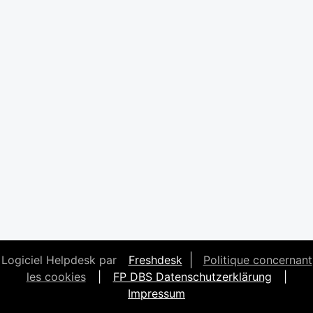
Logiciel Helpdesk par
Freshdesk
Politique concernant
les cookies
|
FP DBS Datenschutzerklärung
|
Impressum